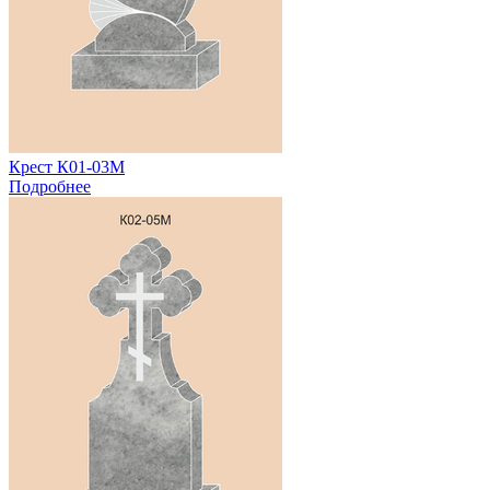
Крест К01-03М
Подробнее