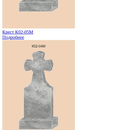
Крест К02-05М
Подробнее