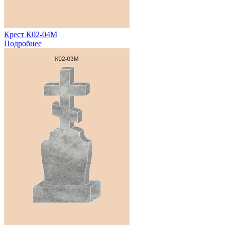
Крест К02-04М
Подробнее