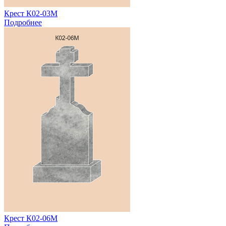
Крест К02-03М
Подробнее
Крест К02-06М