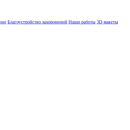
ние
Благоустройство захоронений
Наши работы
3D макеты