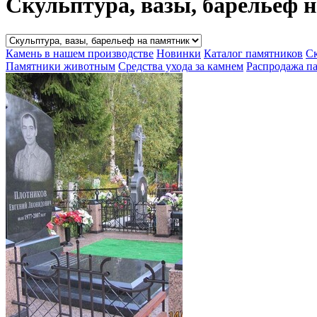
Скульптура, вазы, барельеф 
Камень в нашем производстве
Новинки
Каталог памятников
Ск
Памятники животным
Средства ухода за камнем
Распродажа п