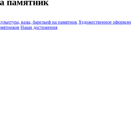
на памятник
ульптура, вазы, барельеф на памятник
Художественное оформле
амятников
Наши достижения