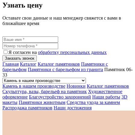
Узнать цену
Оставьте свои данные и наш менеджер свяжется с вами в
ближайшее время
Я согласен на
обработку персональных данных
Заказать звонок
Главная
Каталог
Каталог памятников
Памятники с
барельефом
Памятники с барельефом из гранита
Памятник 06-
33
Камень в нашем производстве
Новинки
Каталог памятников
Скульптура, вазы, барельеф на памятник
Художественное
оформление
Благоустройство захоронений
Наши работы
3D
макеты
Памятники животным
Средства ухода за камнем
Распродажа памятников
Наши достижения