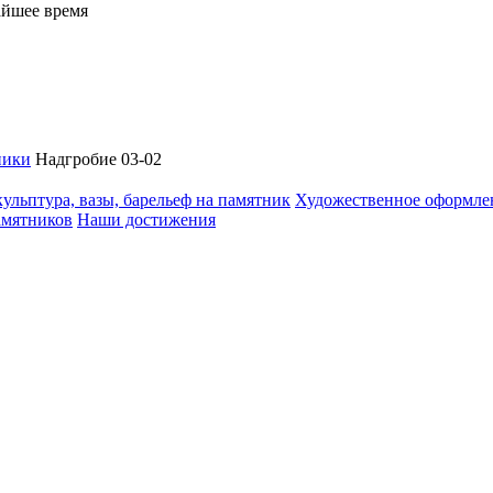
айшее время
ники
Надгробие 03-02
ульптура, вазы, барельеф на памятник
Художественное оформле
амятников
Наши достижения