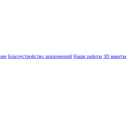
ние
Благоустройство захоронений
Наши работы
3D макеты