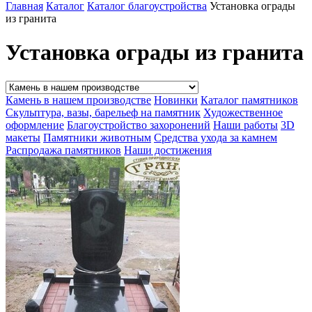
Главная
Каталог
Каталог благоустройства
Установка ограды
из гранита
Установка ограды из гранита
Камень в нашем производстве
Новинки
Каталог памятников
Скульптура, вазы, барельеф на памятник
Художественное
оформление
Благоустройство захоронений
Наши работы
3D
макеты
Памятники животным
Средства ухода за камнем
Распродажа памятников
Наши достижения