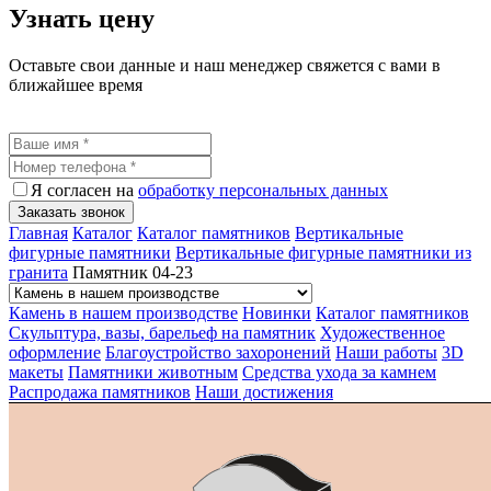
Узнать цену
Оставьте свои данные и наш менеджер свяжется с вами в
ближайшее время
Я согласен на
обработку персональных данных
Заказать звонок
Главная
Каталог
Каталог памятников
Вертикальные
фигурные памятники
Вертикальные фигурные памятники из
гранита
Памятник 04-23
Камень в нашем производстве
Новинки
Каталог памятников
Скульптура, вазы, барельеф на памятник
Художественное
оформление
Благоустройство захоронений
Наши работы
3D
макеты
Памятники животным
Средства ухода за камнем
Распродажа памятников
Наши достижения