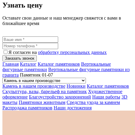
Узнать цену
Оставьте свои данные и наш менеджер свяжется с вами в
ближайшее время
Я согласен на
обработку персональных данных
Заказать звонок
Главная
Каталог
Каталог памятников
Вертикальные
фигурные памятники
Вертикальные фигурные памятники из
гранита
Памятник 01-07
Камень в нашем производстве
Новинки
Каталог памятников
Скульптура, вазы, барельеф на памятник
Художественное
оформление
Благоустройство захоронений
Наши работы
3D
макеты
Памятники животным
Средства ухода за камнем
Распродажа памятников
Наши достижения