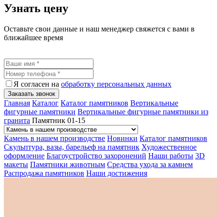
Узнать цену
Оставьте свои данные и наш менеджер свяжется с вами в
ближайшее время
Я согласен на
обработку персональных данных
Заказать звонок
Главная
Каталог
Каталог памятников
Вертикальные
фигурные памятники
Вертикальные фигурные памятники из
гранита
Памятник 01-15
Камень в нашем производстве
Новинки
Каталог памятников
Скульптура, вазы, барельеф на памятник
Художественное
оформление
Благоустройство захоронений
Наши работы
3D
макеты
Памятники животным
Средства ухода за камнем
Распродажа памятников
Наши достижения