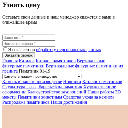
Узнать цену
Оставьте свои данные и наш менеджер свяжется с вами в
ближайшее время
Я согласен на
обработку персональных данных
Заказать звонок
Главная
Каталог
Каталог памятников
Вертикальные
фигурные памятники
Вертикальные фигурные памятники из
гранита
Памятник 01-19
Камень в нашем производстве
Новинки
Каталог памятников
Скульптура, вазы, барельеф на памятник
Художественное
оформление
Благоустройство захоронений
Наши работы
3D
макеты
Памятники животным
Средства ухода за камнем
Распродажа памятников
Наши достижения